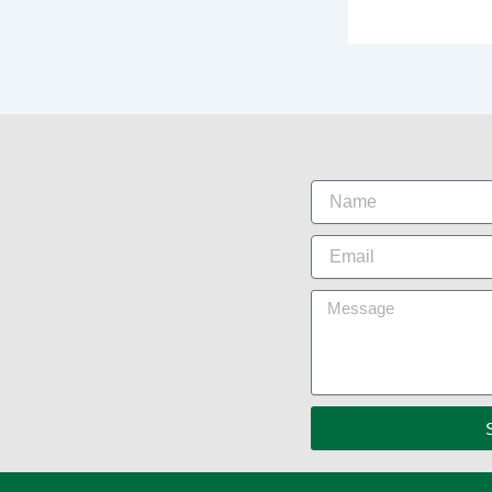
Name
Email
Message