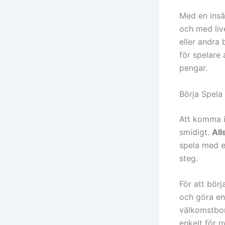
Med en insä
och med liv
eller andra 
för spelare 
pengar.
Börja Spela
Att komma i
smidigt.
All
spela med en
steg.
För att bör
och göra en
välkomstbon
enkelt för 