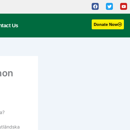
F
T
Y
a
w
o
c
i
u
e
t
t
b
t
u
Donate Now
tact Us
o
e
b
o
r
e
k
non
ka?
tländska