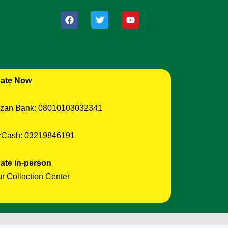
F
T
Y
a
w
o
c
i
u
e
t
t
b
t
u
o
e
b
o
r
e
k
ate Now
zan Bank:
08010103032341
zCash: 03219846191
ate in-person
ur Collection Center