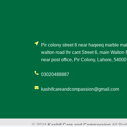
Pir colony street 6 near haqeeq marble ma
walton road lhr cant Street 6, main Walton 
near post office, Pir Colony, Lahore, 54000
03020488887
kashifcareandcompassion@gmail.com
© 2024
Kashif Care and Compassion
All Rig