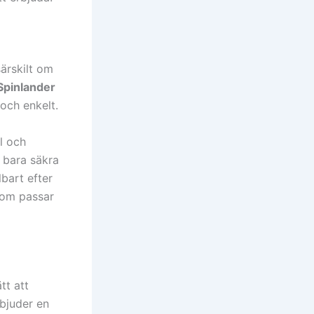
särskilt om
Spinlander
 och enkelt.
l och
 bara säkra
bart efter
 som passar
tt att
bjuder en