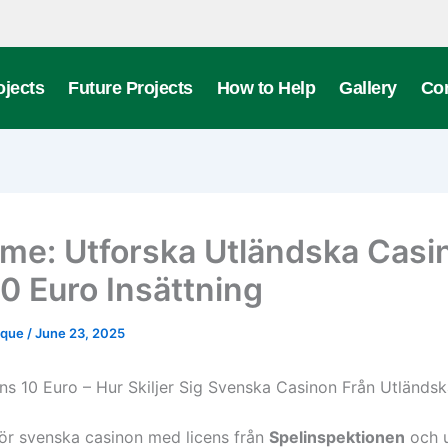
ojects
Future Projects
How to Help
Gallery
Con
me: Utforska Utländska Casi
0 Euro Insättning
dique
/
June 23, 2025
ns 10 Euro – Hur Skiljer Sig Svenska Casinon Från Utländs
ör svenska casinon med licens från
Spelinspektionen
och u