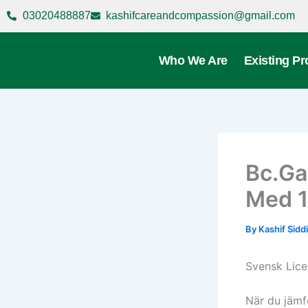
Skip
03020488887
kashifcareandcompassion@gmail.com
to
content
Who We Are
Existing Pr
Bc.Ga
Med 1
By
Kashif Sid
Svensk Lice
När du jämf