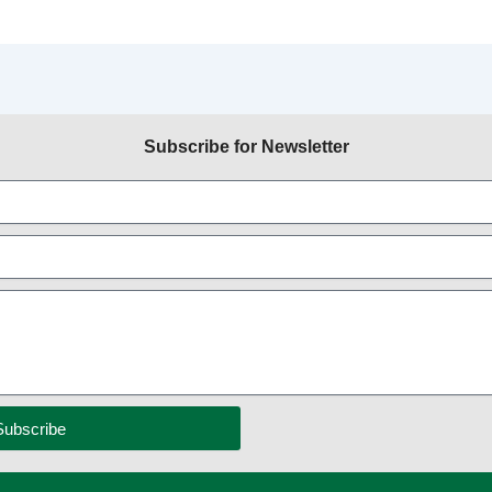
Subscribe for Newsletter
Subscribe