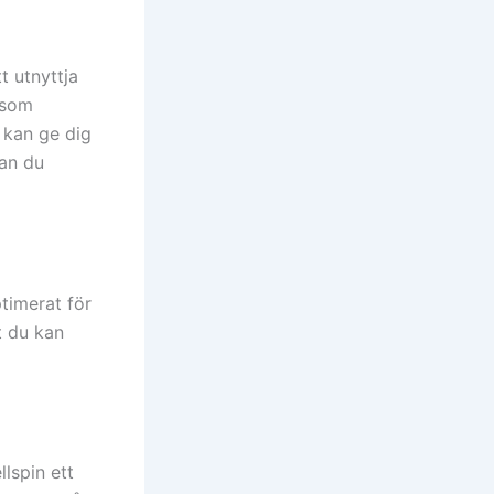
t utnyttja
 som
 kan ge dig
kan du
timerat för
t du kan
lspin ett