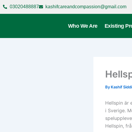
Skip
03020488887
kashifcareandcompassion@gmail.com
to
content
Who We Are
Existing Pr
Hells
By
Kashif Sid
Hellspin är
i Sverige. 
speluppleve
Hellspin, fr