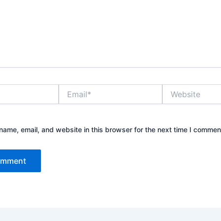
Email*
Website
ame, email, and website in this browser for the next time I commen