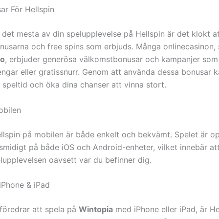
ar För Hellspin
t det mesta av din spelupplevelse på Hellspin är det klokt at
nusarna och free spins som erbjuds. Många onlinecasinon,
no
, erbjuder generösa välkomstbonusar och kampanjer som
engar eller gratissnurr. Genom att använda dessa bonusar 
 speltid och öka dina chanser att vinna stort.
obilen
ellspin på mobilen är både enkelt och bekvämt. Spelet är op
 smidigt på både iOS och Android-enheter, vilket innebär at
lupplevelsen oavsett var du befinner dig.
 iPhone & iPad
föredrar att spela på
Wintopia
med iPhone eller iPad, är Hel