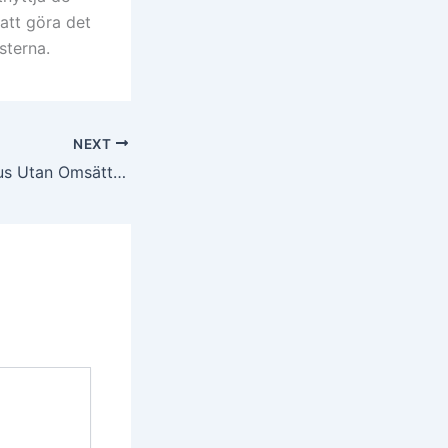
att göra det
sterna.
NEXT
Swift Casino Bonus Utan Omsättningskrav