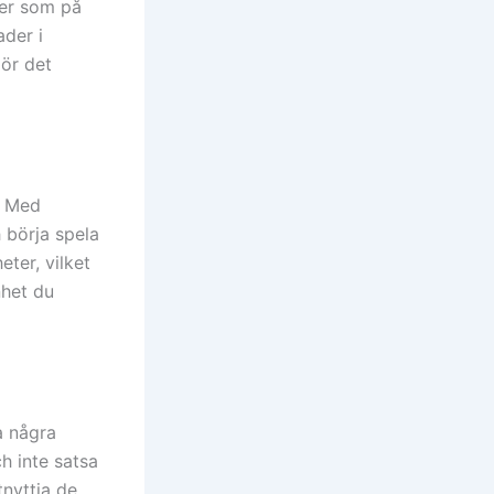
ter som på
ader i
gör det
. Med
 börja spela
ter, vilket
nhet du
a några
ch inte satsa
tnyttja de