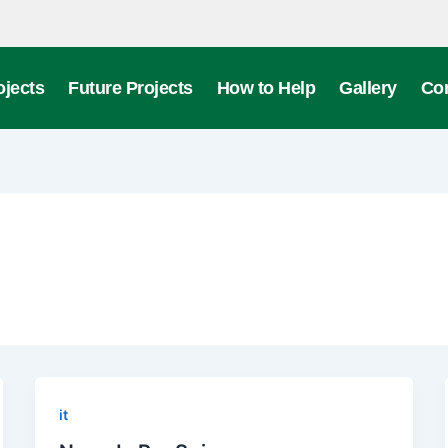
ojects
Future Projects
How to Help
Gallery
Con
it