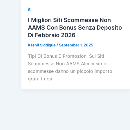
it
I Migliori Siti Scommesse Non
AAMS Con Bonus Senza Deposito
Di Febbraio 2026
Kashif Siddique
/
September 1, 2025
Tipi Di Bonus E Promozioni Sui Siti
Scommesse Non AAMS Alcuni siti di
scommesse danno un piccolo importo
gratuito da