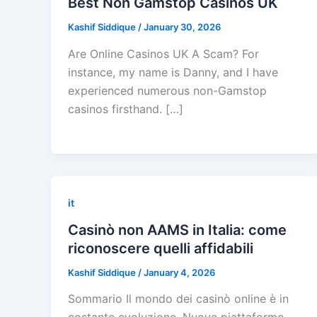
Best Non Gamstop Casinos UK
Kashif Siddique
/
January 30, 2026
Are Online Casinos UK A Scam? For
instance, my name is Danny, and I have
experienced numerous non-Gamstop
casinos firsthand. […]
it
Casinò non AAMS in Italia: come
riconoscere quelli affidabili
Kashif Siddique
/
January 4, 2026
Sommario Il mondo dei casinò online è in