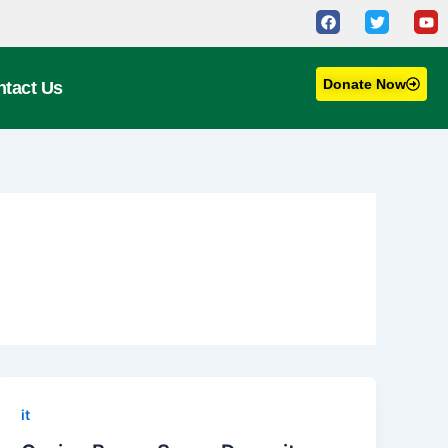
F
T
Y
a
w
o
c
i
u
e
t
t
b
t
u
Donate Now
tact Us
o
e
b
o
r
e
k
it