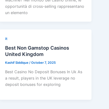
Machine? Nel mondo dei casinò online, le
opportunità di cross-selling rappresentano
un elemento
it
Best Non Gamstop Casinos
United Kingdom
Kashif Siddique
/
October 7, 2025
Best Casino No Deposit Bonuses In Uk As
a result, players in the UK leverage no
deposit bonuses for exploring