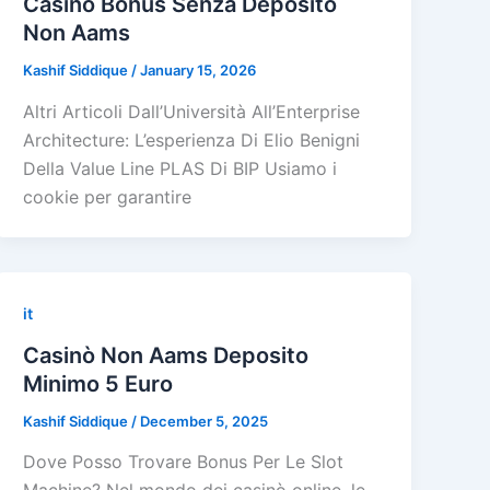
Casino Bonus Senza Deposito
Non Aams
Kashif Siddique
/
January 15, 2026
Altri Articoli Dall’Università All’Enterprise
Architecture: L’esperienza Di Elio Benigni
Della Value Line PLAS Di BIP Usiamo i
cookie per garantire
it
Casinò Non Aams Deposito
Minimo 5 Euro
Kashif Siddique
/
December 5, 2025
Dove Posso Trovare Bonus Per Le Slot